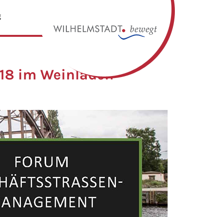
g
18 im Weinladen