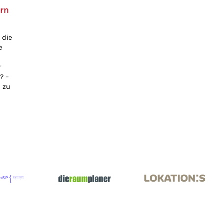
rn
 die
e
r
? –
 zu